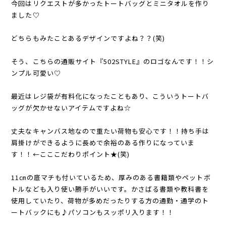
今回はリクエストが多かったトートバッグとミニタオルを作り
ました♡
どちらもみたことあるデザインですよね？？(笑)
そう、こちらの通販サイト『502STYLE』のロゴなんです！！シ
ンプル可愛い♡
最近はレジ袋が有料化になったこともあり、こういうトートバ
ッグが欠かせないアイテムですよね☆
丈夫なキャンバス地なので重たい荷物も安心です！！ 持ち手は
肩掛けができるように長めで余裕のある作りになっていま
す！！←こここだわりポイント★(笑)
11㎝の底マチも付いているため、厚みのある書籍類やペットボ
トルなども入り使い勝手がいいです。かさばる書類や教科書を
使用していたり、荷物が多めだったりする方の通勤・通学のト
ートバックにも♪パソコンもスッポリ入ります！！