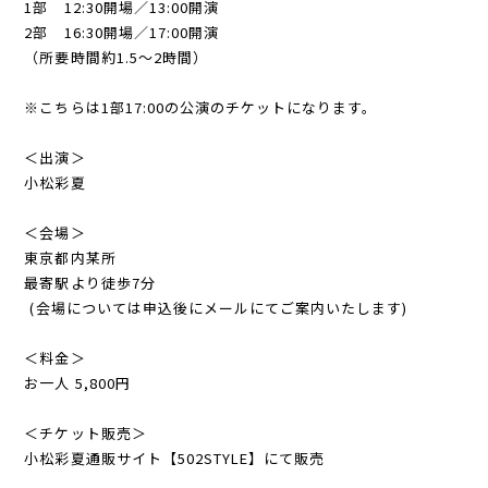
1部 12:30開場／13:00開演
2部 16:30開場／17:00開演
（所要時間約1.5〜2時間）
⁡
※こちらは1部17:00の公演のチケットになります。
⁡
＜出演＞
小松彩夏
⁡
＜会場＞
東京都内某所
最寄駅より徒歩7分
⁡ (会場については申込後にメールにてご案内いたします)
＜料金＞
お一人 5,800円
⁡
＜チケット販売＞
小松彩夏通販サイト【502STYLE】にて販売
⁡