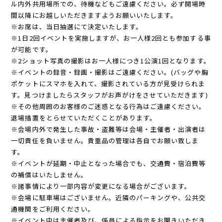
ル内外共用場所での、待機などもご遠慮ください。必ず開場時
間以降にお越しいただきますようお願いいたします。
※お席は、当日抽選にて決定いたします。
※1日2回イベントを実施しますが、お一人様2回とも参加する事
が可能です。
※2ショット写真の撮影はお一人様につき1公演1回となります。
※イベントの録音・録画・撮影はご遠慮ください。(バッグや胸
ポケットにスマホを入れて、撮影されている方が見受けられま
す。見つけましたらスタッフがお声がけをさせていただきます)
※その他周囲のお客様のご迷惑となる行為はご遠慮ください。
退場措置をとらせていただくことがあります。
※会場内外で発生した事故・盗難等は会場・主催者・出演者は
一切責任を負いません。貴重品の管理は各自でお願い致しま
す。
※イベントが延期・中止となった場合でも、交通費・宿泊費等
の補償はいたしません。
※諸事情により一部内容が変更になる場合がございます。
※会場に駐車場はございません。近隣のパーキングや、公共交
通機関をご利用ください。
※イベント中は主催者及び、係員による指示をお聞きいただき